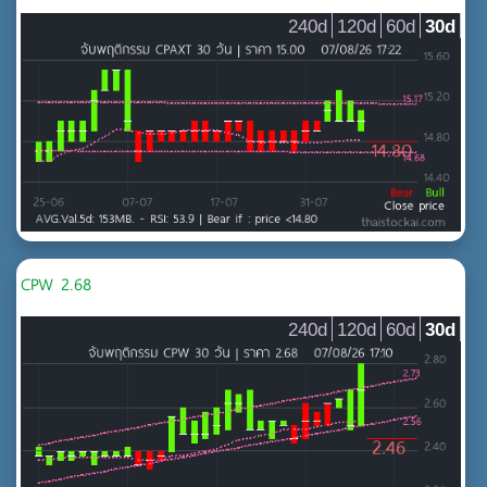
240d
120d
60d
30d
CPW 2.68
240d
120d
60d
30d