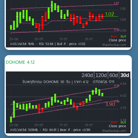
DOHOME 4.12
240d
120d
60d
30d