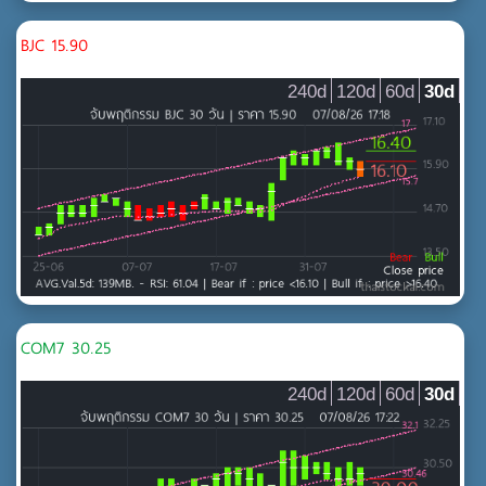
MAI
กระดาษและวัสดุการพิมพ์
BJC 15.90
บรรจุภัณฑ์
240d
120d
60d
30d
ปิโตรเคมีและเคมีภัณฑ์
ยานยนต์
วัสดุอุตสาหกรรมและเครื่องจักร
เหล็ก และ ผลิตภัณฑ์โลหะ
สินค้าอุปโภคบริโภค
MAI
ของใช้ส่วนตัวและเวชภัณฑ์
ของใช้ในครัวเรือนและสำนักงาน
COM7 30.25
แฟชั่น
240d
120d
60d
30d
อสังหาริมทรัพย์และก่อสร้าง
MAI