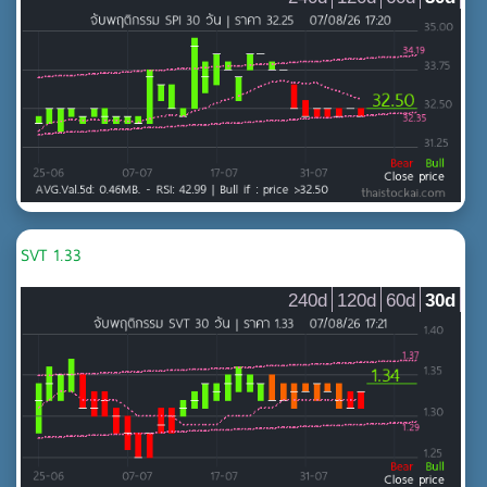
SVT 1.33
240d
120d
60d
30d