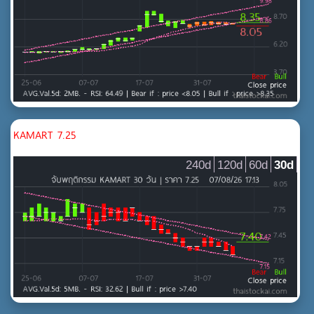
KAMART 7.25
240d
120d
60d
30d