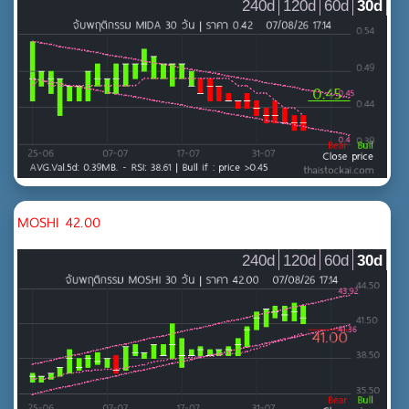
240d
120d
60d
30d
MOSHI 42.00
240d
120d
60d
30d