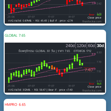
GLOBAL 7.65
240d
120d
60d
30d
HMPRO 6.65