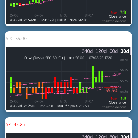
SPC 56.00
240d
120d
60d
30d
SPI 32.25
240d
120d
60d
30d