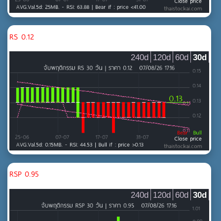
RS 0.12
240d
120d
60d
30d
RSP 0.95
240d
120d
60d
30d