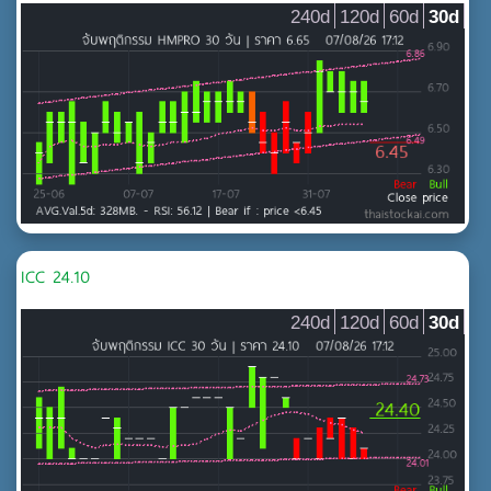
240d
120d
60d
30d
ICC 24.10
240d
120d
60d
30d