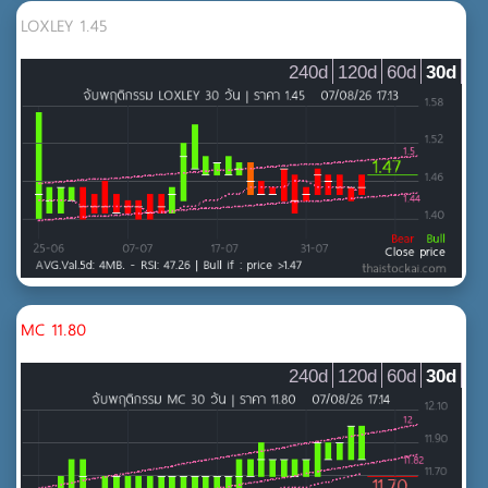
LOXLEY 1.45
240d
120d
60d
30d
MC 11.80
240d
120d
60d
30d