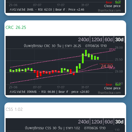
CRC 26.25
240d
120d
60d
30d
CSS 1.02
240d
120d
60d
30d