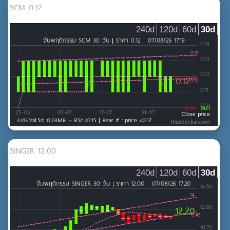
SCM 0.12
240d
120d
60d
30d
SINGER 12.00
240d
120d
60d
30d