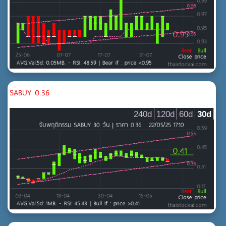
SABUY 0.36
240d
120d
60d
30d