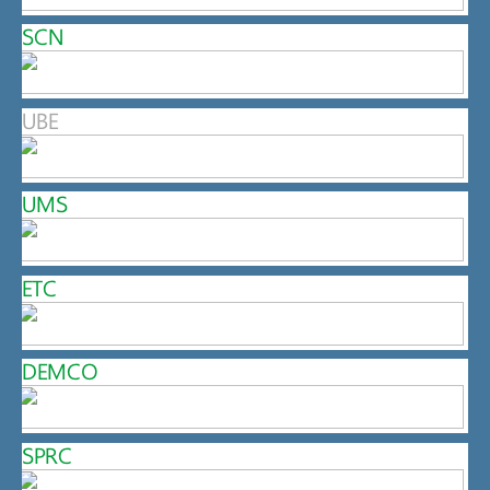
SCN
UBE
UMS
ETC
DEMCO
SPRC