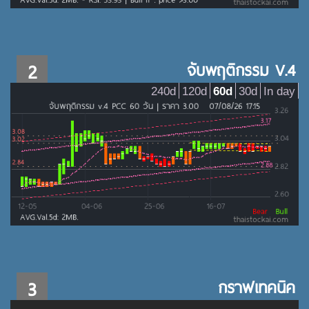
2
จับพฤติกรรม V.4
240d
120d
60d
30d
In day
3
กราฟเทคนิค