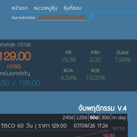
หน้าแรก
หมวดหมู่หุ้น
หุ้นที่ชอบ
ค้นหาหลักทรัพย์ :
าคาล่าสุด 07/08
129.00
P/E
P/BV
ปันผล
15.36
2.30
7.99%
(-0.50)
ROA
ROE
ระเมินราคาสำคัญ
4.59%
15.03%
.50 / 126.00
จับพฤติกรรม V.4
240d
120d
60d
30d
In day