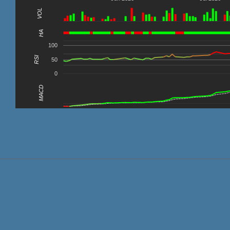
VOL
0
HA
100
RSI
50
0
MACD