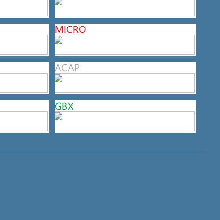
MICRO
ACAP
GBX