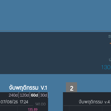
ร
ป
130
จับพฤติกรรม V.1
2
240d
120d
60d
30d