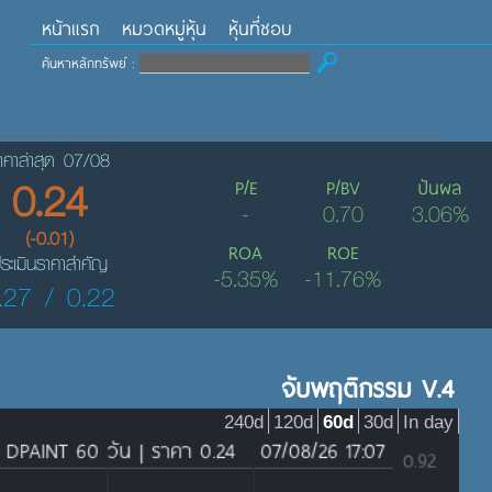
หน้าแรก
หมวดหมู่หุ้น
หุ้นที่ชอบ
ค้นหาหลักทรัพย์ :
าคาล่าสุด 07/08
0.24
P/E
P/BV
ปันผล
-
0.70
3.06%
(-0.01)
ROA
ROE
ระเมินราคาสำคัญ
-5.35%
-11.76%
.27 / 0.22
จับพฤติกรรม V.4
240d
120d
60d
30d
In day