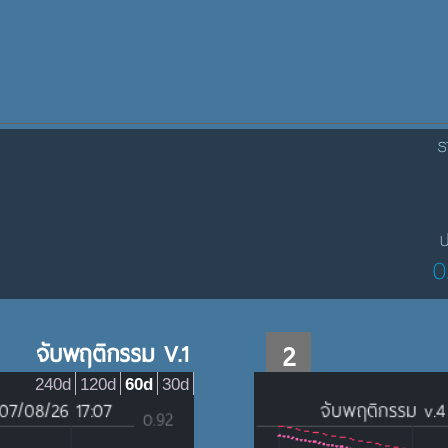
ร
ป
0
จับพฤติกรรม V.1
2
240d
120d
60d
30d