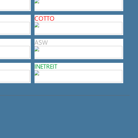
COTTO
ASW
INETREIT