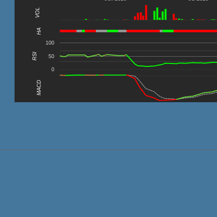
VOL
0
HA
100
RSI
50
0
MACD