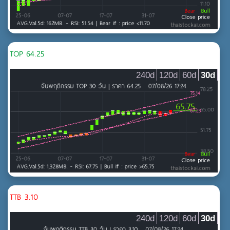
TOP 64.25
240d
120d
60d
30d
TTB 3.10
240d
120d
60d
30d