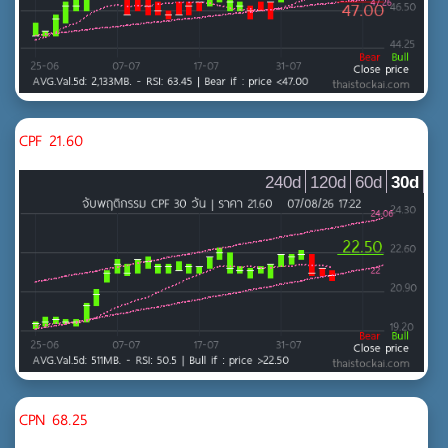
CPF 21.60
240d
120d
60d
30d
CPN 68.25