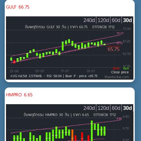
GULF 66.75
240d
120d
60d
30d
HMPRO 6.65
240d
120d
60d
30d