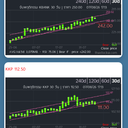
240d
120d
60d
30d
KKP 112.50
240d
120d
60d
30d