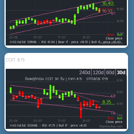
CCET 8.15
240d
120d
60d
30d