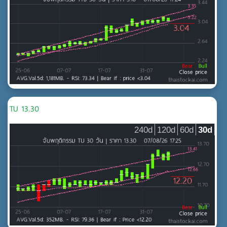
TU 13.30
240d
120d
60d
30d