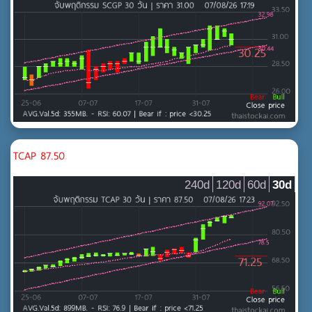
TCAP 87.50
240d
120d
60d
30d