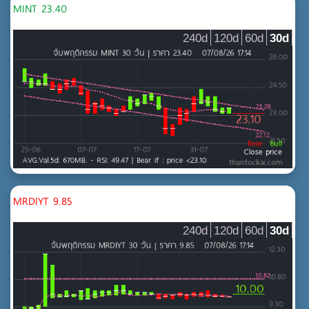
MINT 23.40
240d
120d
60d
30d
MRDIYT 9.85
240d
120d
60d
30d