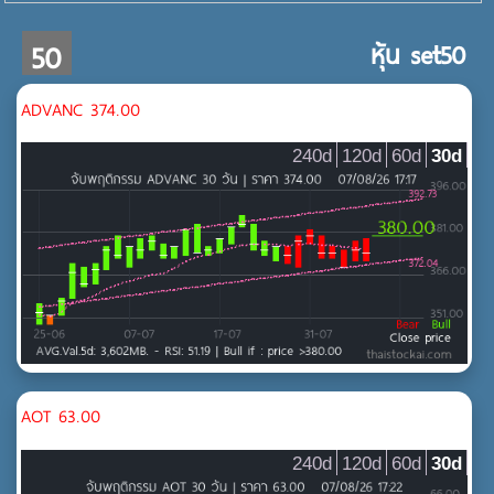
50
หุ้น set50
MAI
ADVANC 374.00
240d
120d
60d
30d
-
MAI
SET
SET
ทรัพยากร
MAI
พลังงานและสาธารณูปโภค
AOT 63.00
240d
120d
60d
30d
ธุรกิจการเงิน