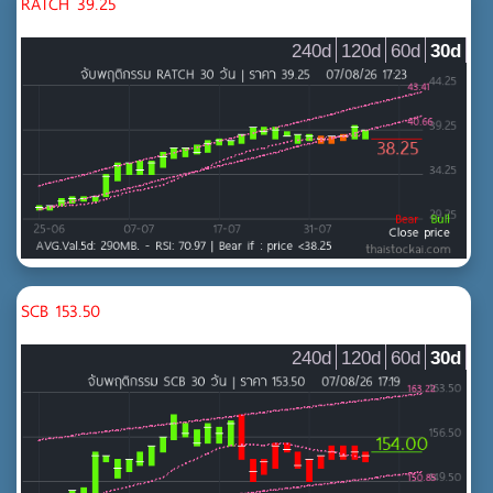
RATCH 39.25
240d
120d
60d
30d
SCB 153.50
240d
120d
60d
30d