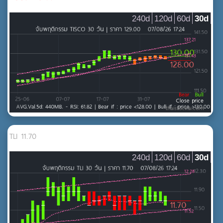
240d
120d
60d
30d
TLI 11.70
240d
120d
60d
30d