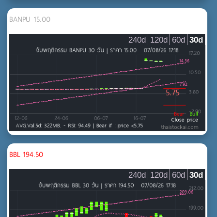
MAI
กระดาษและวัสดุการพิมพ์
BANPU 15.00
บรรจุภัณฑ์
240d
120d
60d
30d
ปิโตรเคมีและเคมีภัณฑ์
ยานยนต์
วัสดุอุตสาหกรรมและเครื่องจักร
เหล็ก และ ผลิตภัณฑ์โลหะ
สินค้าอุปโภคบริโภค
MAI
ของใช้ส่วนตัวและเวชภัณฑ์
ของใช้ในครัวเรือนและสำนักงาน
BBL 194.50
แฟชั่น
240d
120d
60d
30d
อสังหาริมทรัพย์และก่อสร้าง
MAI