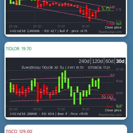
TIDLOR 19.70
240d
120d
60d
30d
TISCO 129.00