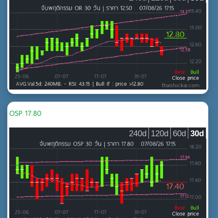
OSP 17.80
240d
120d
60d
30d