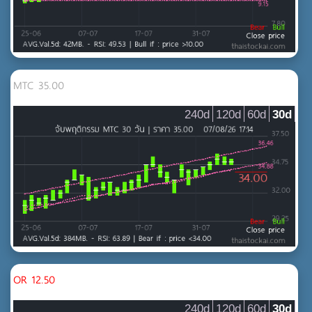
MTC 35.00
240d
120d
60d
30d
OR 12.50
240d
120d
60d
30d