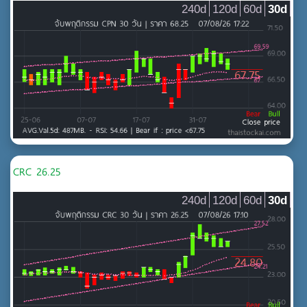
240d
120d
60d
30d
CRC 26.25
240d
120d
60d
30d