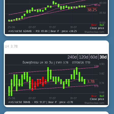
LH 3.78
240d
120d
60d
30d