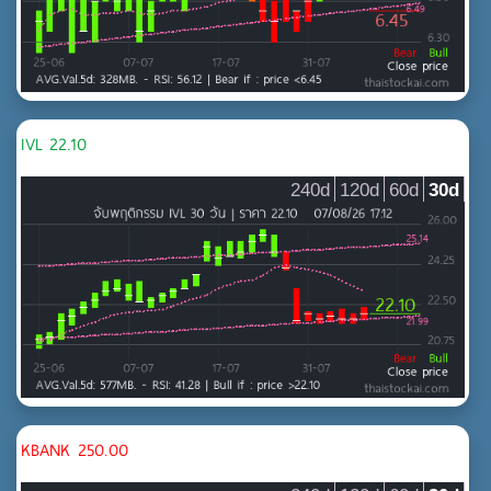
IVL 22.10
240d
120d
60d
30d
KBANK 250.00