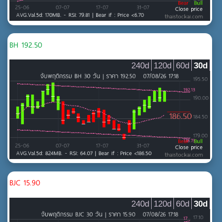
BH 192.50
240d
120d
60d
30d
BJC 15.90
240d
120d
60d
30d