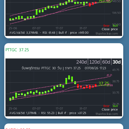
PTTGC 37.25
240d
120d
60d
30d