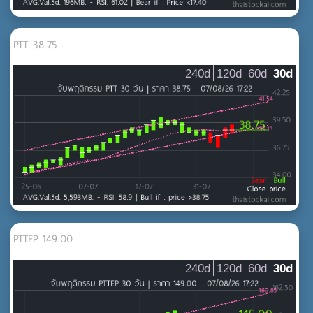
PTT 38.75
240d
120d
60d
30d
PTTEP 149.00
240d
120d
60d
30d