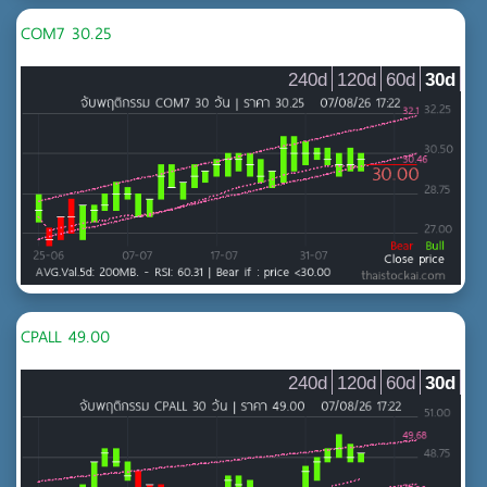
COM7 30.25
240d
120d
60d
30d
CPALL 49.00
240d
120d
60d
30d