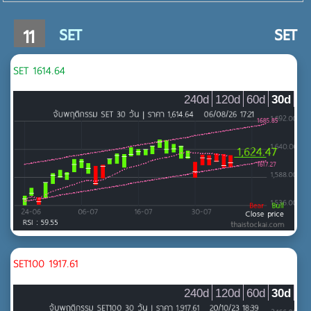
11
SET
SET
MAI
SET 1614.64
-
240d
120d
60d
30d
MAI
SET
SET
ทรัพยากร
MAI
พลังงานและสาธารณูปโภค
SET100 1917.61
ธุรกิจการเงิน
240d
120d
60d
30d