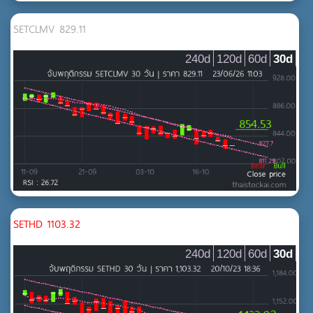
MAI
กระดาษและวัสดุการพิมพ์
SETCLMV 829.11
บรรจุภัณฑ์
240d
120d
60d
30d
ปิโตรเคมีและเคมีภัณฑ์
ยานยนต์
วัสดุอุตสาหกรรมและเครื่องจักร
เหล็ก และ ผลิตภัณฑ์โลหะ
สินค้าอุปโภคบริโภค
MAI
ของใช้ส่วนตัวและเวชภัณฑ์
ของใช้ในครัวเรือนและสำนักงาน
SETHD 1103.32
แฟชั่น
240d
120d
60d
30d
อสังหาริมทรัพย์และก่อสร้าง
MAI