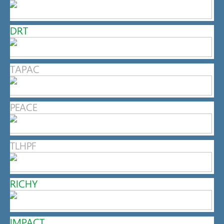
DRT
TAPAC
PEACE
TLHPF
RICHY
IMPACT