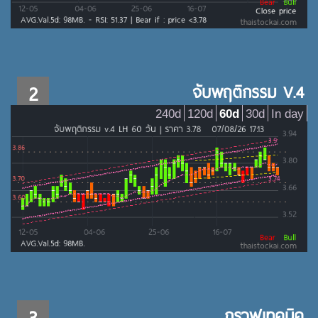
2
จับพฤติกรรม V.4
240d
120d
60d
30d
In day
3
กราฟเทคนิค