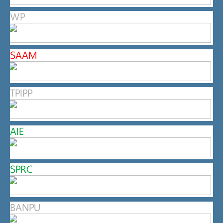
WP
SAAM
TPIPP
AIE
SPRC
BANPU