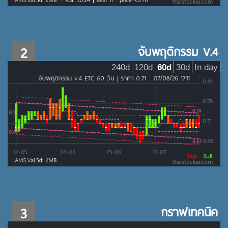
2
จับพฤติกรรม V.4
240d
120d
60d
30d
In day
3
กราฟเทคนิค