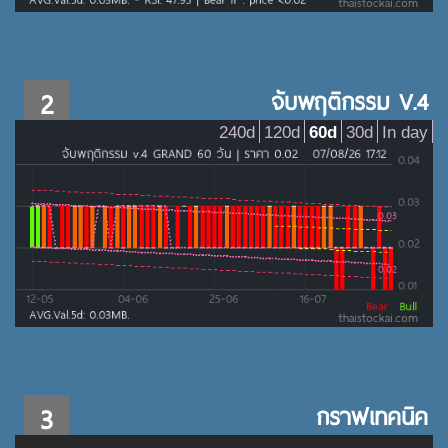
2
จับพฤติกรรม V.4
240d
120d
60d
30d
In day
3
กราฟเทคนิค