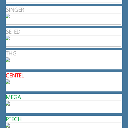
SINGER
SE-ED
THG
CENTEL
MEGA
PTECH