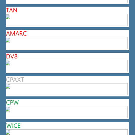
TAN
AMARC
DV8
CPAXT
CPW
WICE