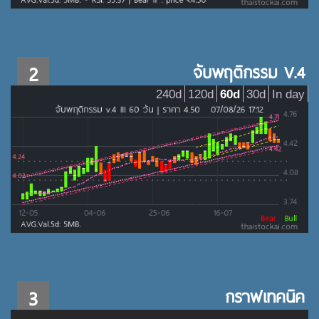
2
จับพฤติกรรม V.4
240d
120d
60d
30d
In day
3
กราฟเทคนิค