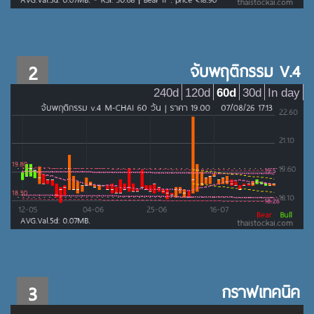
2
จับพฤติกรรม V.4
240d
120d
60d
30d
In day
3
กราฟเทคนิค