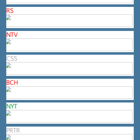
RS
NTV
CSS
BCH
NYT
PRTR