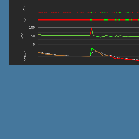
VOL
0
HA
100
RSI
50
0
MACD