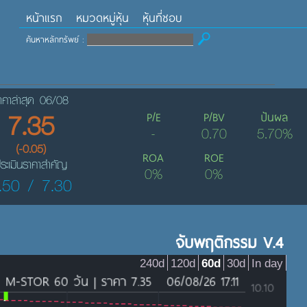
หน้าแรก
หมวดหมู่หุ้น
หุ้นที่ชอบ
ค้นหาหลักทรัพย์ :
าคาล่าสุด 06/08
7.35
P/E
P/BV
ปันผล
-
0.70
5.70%
(-0.05)
ROA
ROE
ระเมินราคาสำคัญ
0%
0%
.50 / 7.30
จับพฤติกรรม V.4
240d
120d
60d
30d
In day