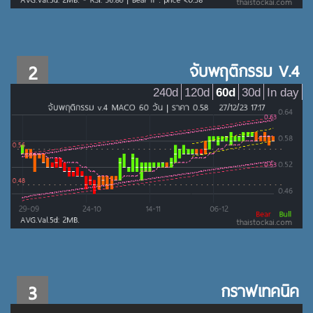
2
จับพฤติกรรม V.4
240d
120d
60d
30d
In day
3
กราฟเทคนิค