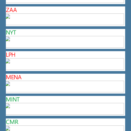
ZAA
NYT
LPH
MENA
MINT
CMR