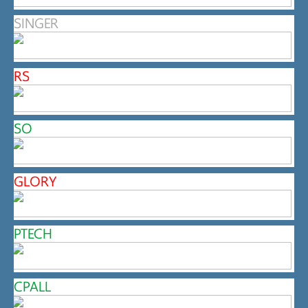
SINGER
RS
SO
GLORY
PTECH
CPALL