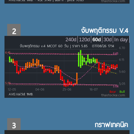
2
จับพฤติกรรม V.4
240d
120d
60d
30d
In day
3
กราฟเทคนิค