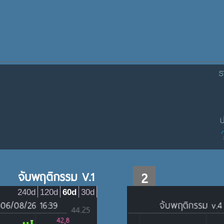
ร
ป
จับพฤติกรรม V.1
2
240d
120d
60d
30d