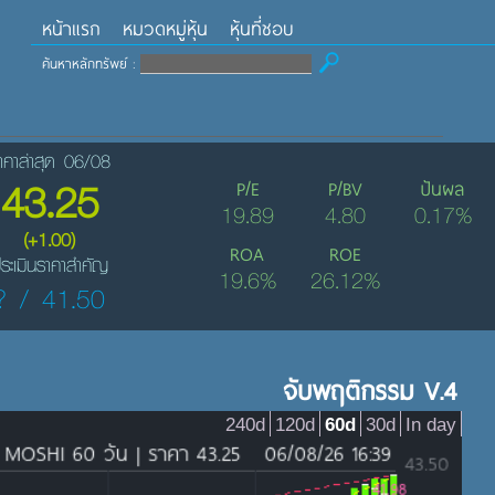
หน้าแรก
หมวดหมู่หุ้น
หุ้นที่ชอบ
ค้นหาหลักทรัพย์ :
าคาล่าสุด 06/08
43.25
P/E
P/BV
ปันผล
19.89
4.80
0.17%
(+1.00)
ROA
ROE
ระเมินราคาสำคัญ
19.6%
26.12%
? / 41.50
จับพฤติกรรม V.4
240d
120d
60d
30d
In day