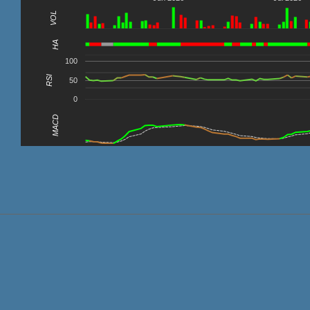
VOL
0
HA
100
RSI
50
0
MACD