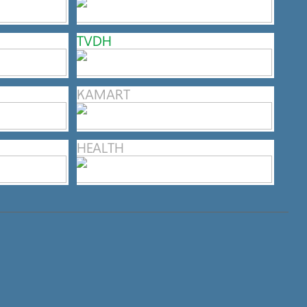
TVDH
KAMART
HEALTH