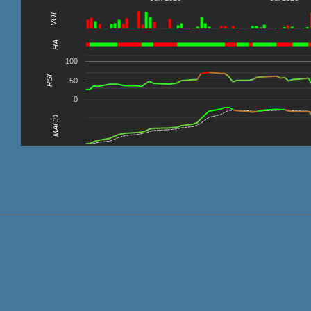
VOL
0
HA
100
RSI
50
0
MACD