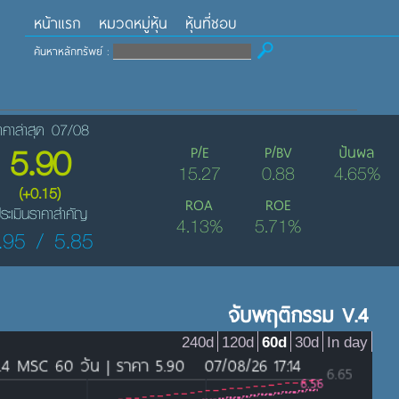
หน้าแรก
หมวดหมู่หุ้น
หุ้นที่ชอบ
ค้นหาหลักทรัพย์ :
าคาล่าสุด 07/08
5.90
P/E
P/BV
ปันผล
15.27
0.88
4.65%
(+0.15)
ROA
ROE
ระเมินราคาสำคัญ
4.13%
5.71%
.95 / 5.85
จับพฤติกรรม V.4
240d
120d
60d
30d
In day