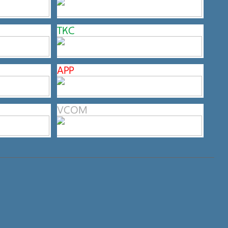
TKC
APP
VCOM