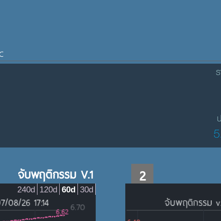
C
ร
ป
5
จับพฤติกรรม V.1
2
240d
120d
60d
30d