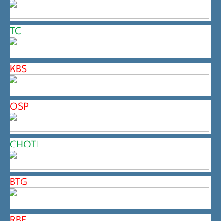
TC
KBS
OSP
CHOTI
BTG
RBF