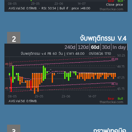
2
จับพฤติกรรม V.4
240d
120d
60d
30d
In day
3
กราฟเทคนิค