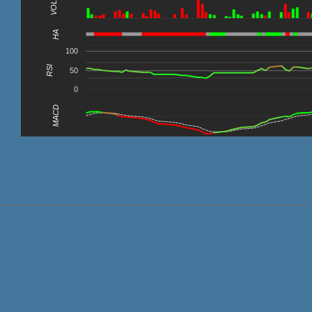
VOL
0
HA
100
RSI
50
0
MACD