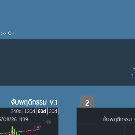
>>
QH
ป
1
จับพฤติกรรม V.1
2
240d
120d
60d
30d