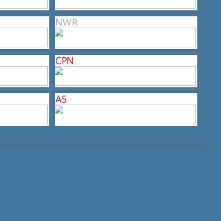
NWR
CPN
A5