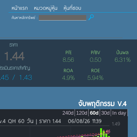
หน้าแรก
หมวดหมู่หุ้น
หุ้นที่ชอบ
ค้นหาหลักทรัพย์ :
ราคา
1.44
P/E
P/BV
ปันผล
8.56
0.50
6.31%
ระเมินราคาสำคัญ
ROA
ROE
.45 / 1.43
4.9%
5.94%
จับพฤติกรรม V.4
240d
120d
60d
30d
In day