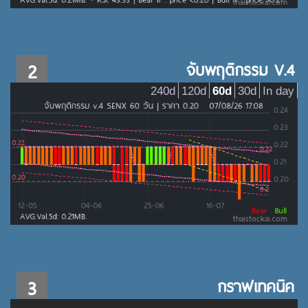
2
จับพฤติกรรม V.4
240d
120d
60d
30d
In day
3
กราฟเทคนิค