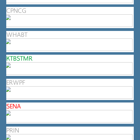
CPNCG
WHABT
KTBSTMR
ERWPF
SENA
PRIN