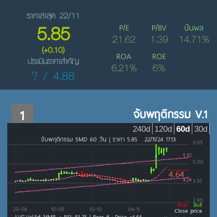
ราคาล่าสุด 22/11
5.85
P/E
P/BV
ปันผล
21.62
1.39
14.71%
(+0.10)
ROA
ROE
ประเมินราคาสำคัญ
6.21%
6%
? / 4.88
1
จับพฤติกรรม V.1
240d
120d
60d
30d