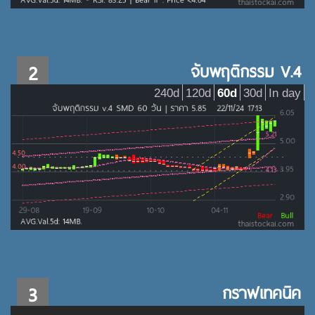
2
จับพฤติกรรม V.4
240d
120d
60d
30d
In day
3
กราฟเทคนิค