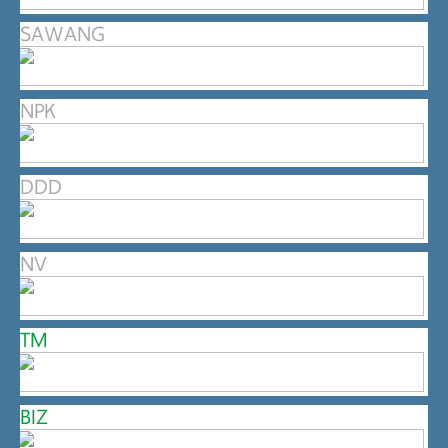
SAWANG
NPK
DDD
NV
TM
BIZ