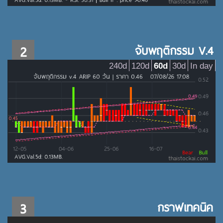
2
จับพฤติกรรม V.4
240d
120d
60d
30d
In day
3
กราฟเทคนิค