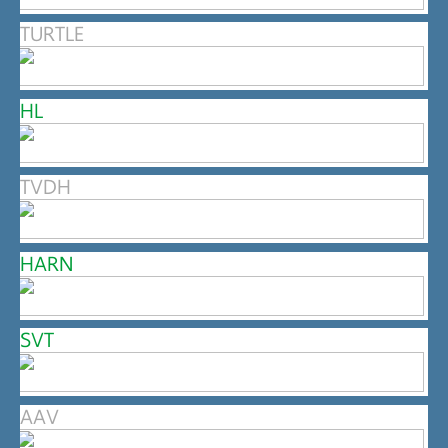
TURTLE
HL
TVDH
HARN
SVT
AAV