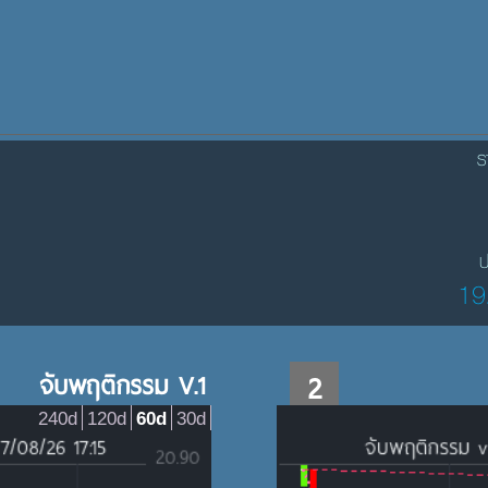
ร
ป
19
จับพฤติกรรม V.1
2
240d
120d
60d
30d