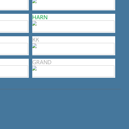
HARN
KK
GRAND