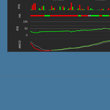
VOL
0
HA
100
RSI
50
0
MACD