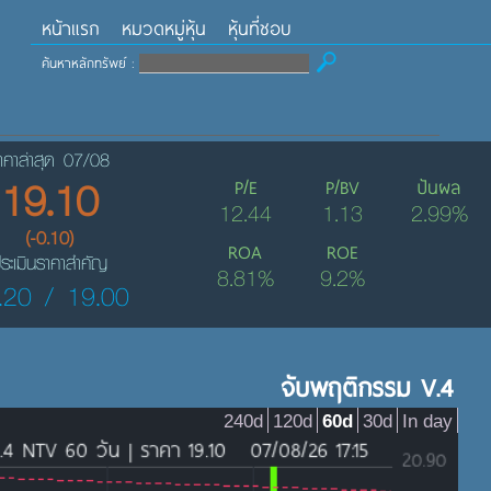
หน้าแรก
หมวดหมู่หุ้น
หุ้นที่ชอบ
ค้นหาหลักทรัพย์ :
าคาล่าสุด 07/08
19.10
P/E
P/BV
ปันผล
12.44
1.13
2.99%
(-0.10)
ROA
ROE
ระเมินราคาสำคัญ
8.81%
9.2%
.20 / 19.00
จับพฤติกรรม V.4
240d
120d
60d
30d
In day