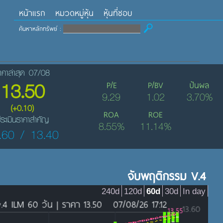
หน้าแรก
หมวดหมู่หุ้น
หุ้นที่ชอบ
ค้นหาหลักทรัพย์ :
าคาล่าสุด 07/08
13.50
P/E
P/BV
ปันผล
9.29
1.02
3.70%
(+0.10)
ROA
ROE
ระเมินราคาสำคัญ
8.55%
11.14%
.60 / 13.40
จับพฤติกรรม V.4
240d
120d
60d
30d
In day