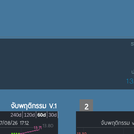
ร
ป
13
จับพฤติกรรม V.1
2
240d
120d
60d
30d