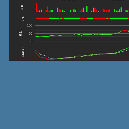
VOL
0
HA
100
RSI
50
0
MACD