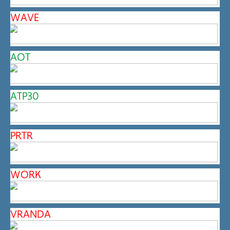
WAVE
AOT
ATP30
PRTR
WORK
VRANDA