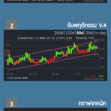
2
จับพฤติกรรม V.4
240d
120d
60d
30d
In day
3
กราฟเทคนิค