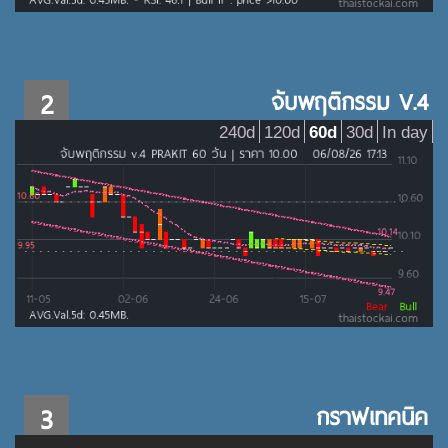
2
จับพฤติกรรม V.4
240d
120d
60d
30d
In day
3
กราฟเทคนิค