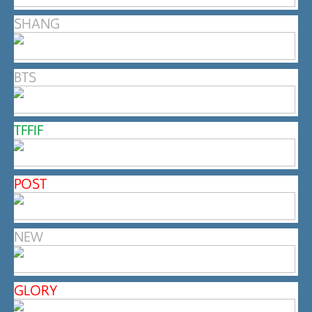
SHANG
BTS
TFFIF
POST
NEW
GLORY