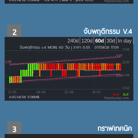
2
จับพฤติกรรม V.4
240d
120d
60d
30d
In day
3
กราฟเทคนิค