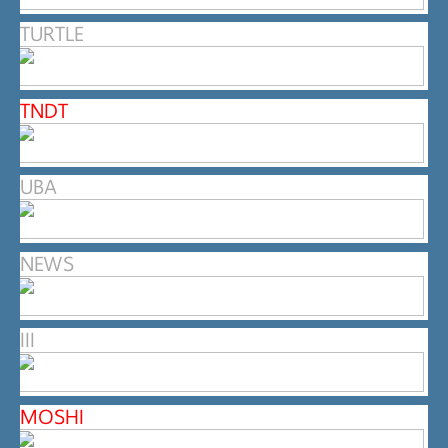
TURTLE
TNDT
UBA
NEWS
III
MOSHI