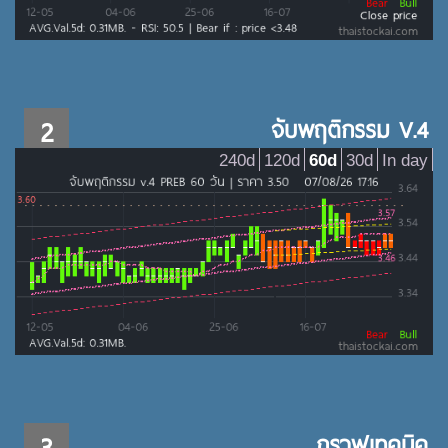
2
จับพฤติกรรม V.4
240d
120d
60d
30d
In day
3
กราฟเทคนิค