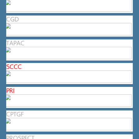
CGD
TAPAC
SCCC
PRI
CPTGF
PROSPECT