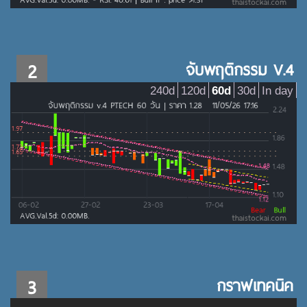
2
จับพฤติกรรม V.4
240d
120d
60d
30d
In day
3
กราฟเทคนิค