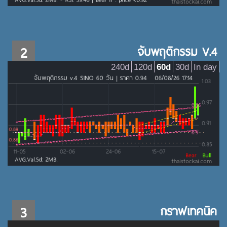
2
จับพฤติกรรม V.4
240d
120d
60d
30d
In day
3
กราฟเทคนิค