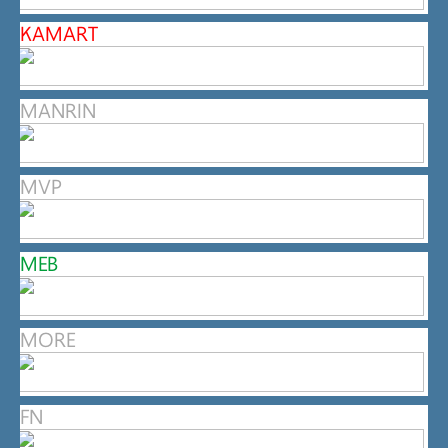
KAMART
MANRIN
MVP
MEB
MORE
FN