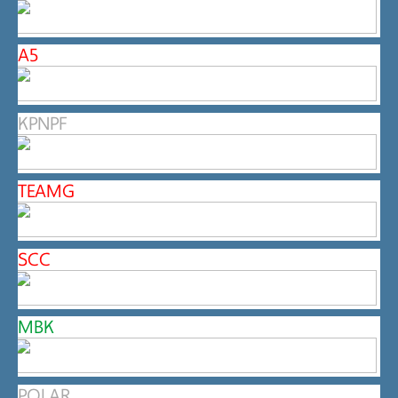
A5
KPNPF
TEAMG
SCC
MBK
POLAR