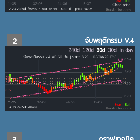
2
จับพฤติกรรม V.4
240d
120d
60d
30d
In day
3
กราฟเทคนิค