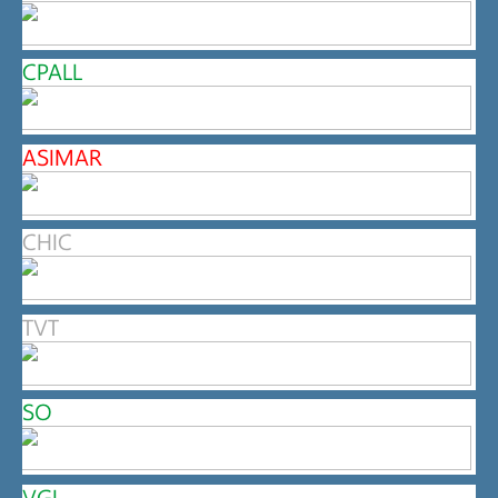
CPALL
ASIMAR
CHIC
TVT
SO
VGI