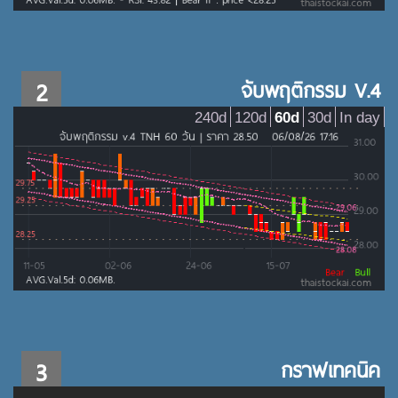
2
จับพฤติกรรม V.4
240d
120d
60d
30d
In day
3
กราฟเทคนิค