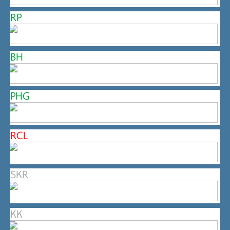
RP
BH
PHG
RCL
SKR
KK